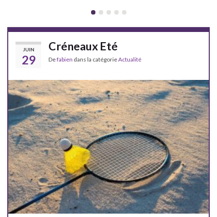
Créneaux Eté
JUIN
29
De
fabien
dans la catégorie
Actualité