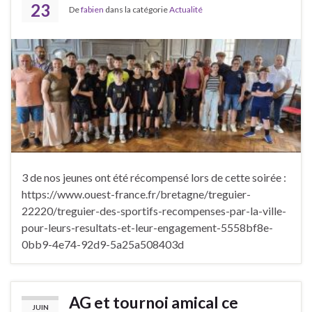
23
De
fabien
dans la catégorie
Actualité
3 de nos jeunes ont été récompensé lors de cette soirée :
https://www.ouest-france.fr/bretagne/treguier-
22220/treguier-des-sportifs-recompenses-par-la-ville-
pour-leurs-resultats-et-leur-engagement-5558bf8e-
0bb9-4e74-92d9-5a25a508403d
AG et tournoi amical ce
JUIN